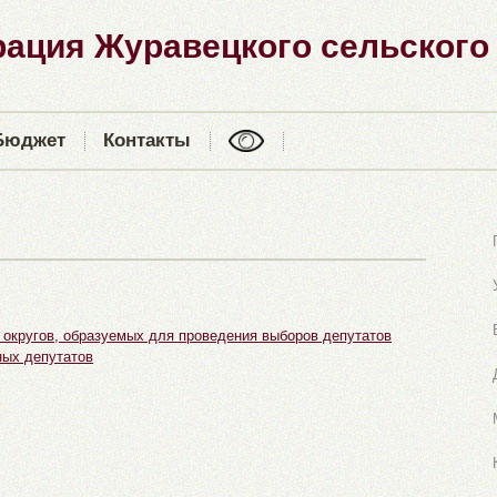
ация Журавецкого сельского
Бюджет
Контакты
округов, образуемых для проведения выборов депутатов
ных депутатов