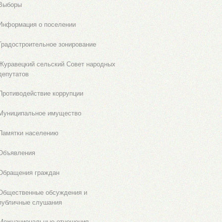
Выборы
Информация о поселении
Градостроительное зонирование
Журавецкий сельский Совет народных
депутатов
Противодействие коррупции
Муниципальное имущество
Памятки населению
Объявления
Обращения граждан
Общественные обсуждения и
публичные слушания
Межнациональные отношения